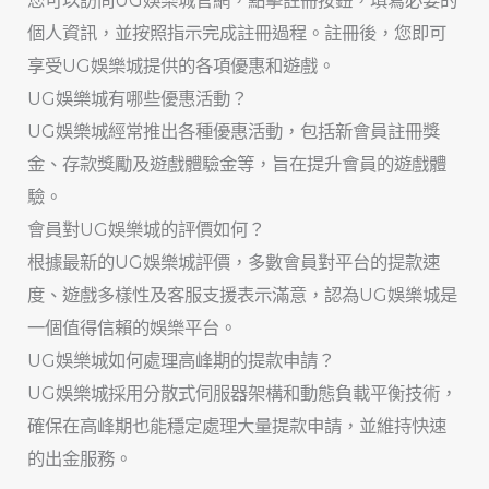
您可以訪問UG娛樂城官網，點擊註冊按鈕，填寫必要的
個人資訊，並按照指示完成註冊過程。註冊後，您即可
享受UG娛樂城提供的各項優惠和遊戲。
UG娛樂城有哪些優惠活動？
UG娛樂城經常推出各種優惠活動，包括新會員註冊獎
金、存款獎勵及遊戲體驗金等，旨在提升會員的遊戲體
驗。
會員對UG娛樂城的評價如何？
根據最新的UG娛樂城評價，多數會員對平台的提款速
度、遊戲多樣性及客服支援表示滿意，認為UG娛樂城是
一個值得信賴的娛樂平台。
UG娛樂城如何處理高峰期的提款申請？
UG娛樂城採用分散式伺服器架構和動態負載平衡技術，
確保在高峰期也能穩定處理大量提款申請，並維持快速
的出金服務。