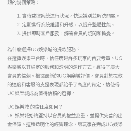
題的幾個策略：
實時監控系統運行狀況，快速識別並解決問題。
定期進行系統維護和升級，以提升整體性能。
提供即時客戶服務，解答會員的疑問和擔憂。
為什麼選擇UG娛樂城的提款服務？
在選擇娛樂平台時，信任度是許多玩家的首要考量。UG
娛樂城以其穩定的服務和透明的運作方式，贏得了廣大
會員的信賴。根據最新的UG娛樂城評價，會員對於提款
的速度和客服的支援表現都給予了高度的肯定，這使得
UG娛樂城成為值得信賴的選擇。
UG娛樂城 的信任度如何？
UG娛樂城始終堅持以會員的權益為重，並提供完善的出
金保障。這種透明化的經營理念，讓玩家在完成UG娛樂