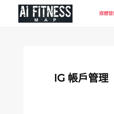
跳
至
媒體營
主
要
內
容
IG 帳戶管理