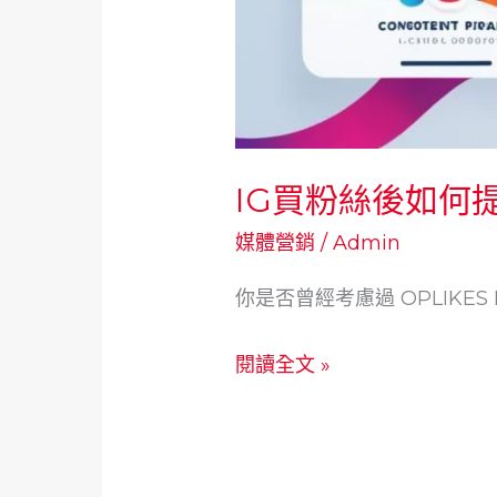
IG買粉絲後如何
媒體營銷
/
Admin
你是否曾經考慮過 OPLIKE
IG
閱讀全文 »
買
粉
絲