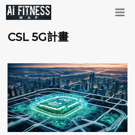
跳
至
主
要
CSL 5G計畫
內
容