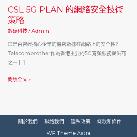
CSL 5G PLAN 的網絡安全技術
策略
數碼科技
/
Admin
您是否曾經擔心企業的機密數據在網絡上的安全性?
Telecombrother作為香港主要的5G寬頻服務提供商
之一 […]
CSL
閱讀全文 »
5G
PLAN
的
網
關於我們
聯絡我們
隱私政策
條款和條件
絡
WP Theme Astra
安