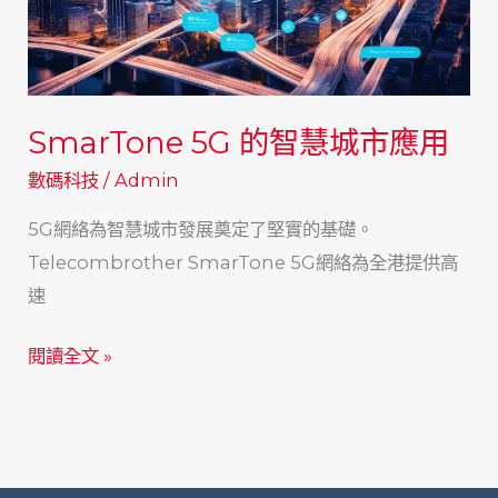
駛
設
備
中
SmarTone 5G 的智慧城市應用
的
數碼科技
/
Admin
應
用
5G網絡為智慧城市發展奠定了堅實的基礎。
Telecombrother SmarTone 5G網絡為全港提供高
速
SmarTone
閱讀全文 »
5G
的
智
慧