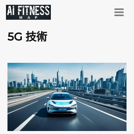
跳
至
主
要
5G 技術
內
容