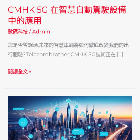
CMHK 5G 在智慧自動駕駛設備
中的應用
數碼科技
/
Admin
您是否曾想過,未來的智慧車輛將如何徹底改變我們的出
行體驗?Telecombrother CMHK 5G技術正在 […]
CMHK
閱讀全文 »
5G
在
智
慧
自
動
駕