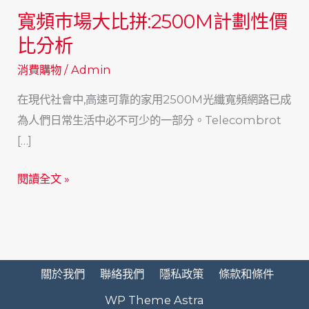
寬頻巿場大比拼:2500M計劃性價
比分析
消費購物
/
Admin
在現代社會中,高速可靠的家用2500M光纖寬頻網路已成
為人們日常生活中必不可少的一部分。Telecombrot
[…]
寬
閱讀全文 »
頻
巿
場
大
關於我們
聯絡我們
隱私政策
條款和條件
比
WP Theme Astra
拼:2500M