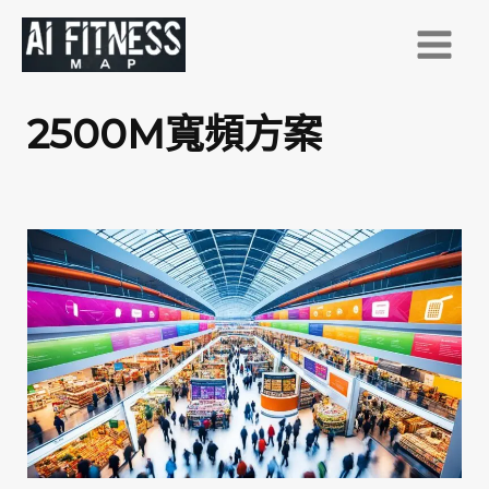
跳
至
主
要
2500M寬頻方案
內
容