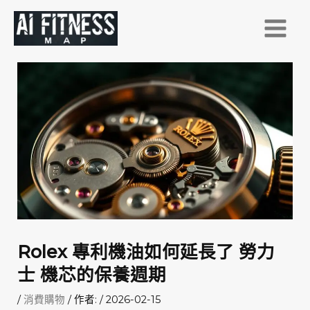
跳
至
主
要
內
容
Rolex 專利機油如何延長了 勞力
士 機芯的保養週期
/
消費購物
/ 作者:
/
2026-02-15