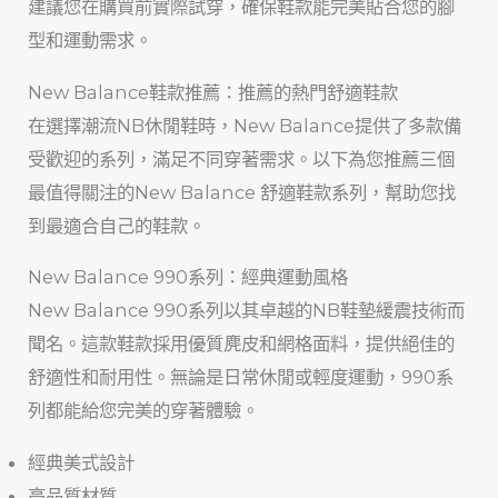
建議您在購買前實際試穿，確保鞋款能完美貼合您的腳
型和運動需求。
New Balance鞋款推薦：推薦的熱門舒適鞋款
在選擇潮流NB休閒鞋時，New Balance提供了多款備
受歡迎的系列，滿足不同穿著需求。以下為您推薦三個
最值得關注的New Balance 舒適鞋款系列，幫助您找
到最適合自己的鞋款。
New Balance 990系列：經典運動風格
New Balance 990系列以其卓越的NB鞋墊緩震技術而
聞名。這款鞋款採用優質麂皮和網格面料，提供絕佳的
舒適性和耐用性。無論是日常休閒或輕度運動，990系
列都能給您完美的穿著體驗。
經典美式設計
高品質材質