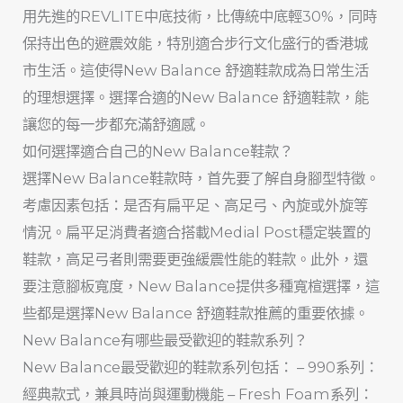
用先進的REVLITE中底技術，比傳統中底輕30%，同時
保持出色的避震效能，特別適合步行文化盛行的香港城
市生活。這使得New Balance 舒適鞋款成為日常生活
的理想選擇。選擇合適的New Balance 舒適鞋款，能
讓您的每一步都充滿舒適感。
如何選擇適合自己的New Balance鞋款？
選擇New Balance鞋款時，首先要了解自身腳型特徵。
考慮因素包括：是否有扁平足、高足弓、內旋或外旋等
情況。扁平足消費者適合搭載Medial Post穩定裝置的
鞋款，高足弓者則需要更強緩震性能的鞋款。此外，還
要注意腳板寬度，New Balance提供多種寬楦選擇，這
些都是選擇New Balance 舒適鞋款推薦的重要依據。
New Balance有哪些最受歡迎的鞋款系列？
New Balance最受歡迎的鞋款系列包括： – 990系列：
經典款式，兼具時尚與運動機能 – Fresh Foam系列：