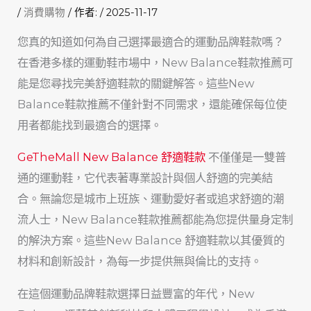
/
消費購物
/ 作者:
/
2025-11-17
您真的知道如何為自己選擇最適合的運動品牌鞋款嗎？
在香港多樣的運動鞋市場中，New Balance鞋款推薦可
能是您尋找完美舒適鞋款的關鍵解答。這些New
Balance鞋款推薦不僅針對不同需求，還能確保每位使
用者都能找到最適合的選擇。
GeTheMall New Balance 舒適鞋款
不僅僅是一雙普
通的運動鞋，它代表著專業設計與個人舒適的完美結
合。無論您是城市上班族、運動愛好者或追求舒適的潮
流人士，New Balance鞋款推薦都能為您提供量身定制
的解決方案。這些New Balance 舒適鞋款以其優質的
材料和創新設計，為每一步提供無與倫比的支持。
在這個運動品牌鞋款選擇日益豐富的年代，New