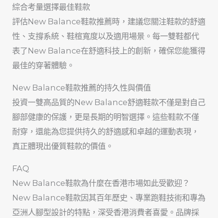
綜合考量選擇最佳鞋款
評估New Balance鞋款推薦時，建議您關注鞋款的舒適
性、支撐系統、鞋楦寬度以及適用場景。每一雙鞋都代
表了New Balance在舒適科技上的創新，確保您能獲得
最佳的穿著體驗。
New Balance鞋款推薦的持久性與價值
投資一雙高品質的New Balance舒適鞋款不僅是對自己
腳部健康的保護，更是長期的明智選擇。這些鞋款不僅
耐穿，還能為您提供持久的舒適感和卓越的運動表現，
真正體現出優質鞋款的價值。
FAQ
New Balance鞋款為什麼在香港市場如此受歡迎？
New Balance鞋款因其百年歷史、專業跑鞋技術和專為
亞洲人腳型設計的特點，深受香港消費者喜愛。品牌採