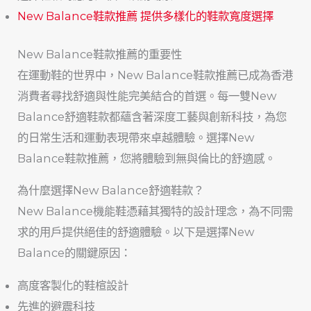
New Balance鞋款推薦 提供多樣化的鞋款寬度選擇
New Balance鞋款推薦的重要性
在運動鞋的世界中，New Balance鞋款推薦已成為香港
消費者尋找舒適與性能完美結合的首選。每一雙New
Balance舒適鞋款都蘊含著深度工藝與創新科技，為您
的日常生活和運動表現帶來卓越體驗。選擇New
Balance鞋款推薦，您將體驗到無與倫比的舒適感。
為什麼選擇New Balance舒適鞋款？
New Balance機能鞋憑藉其獨特的設計理念，為不同需
求的用戶提供絕佳的舒適體驗。以下是選擇New
Balance的關鍵原因：
高度客製化的鞋楦設計
先進的避震科技