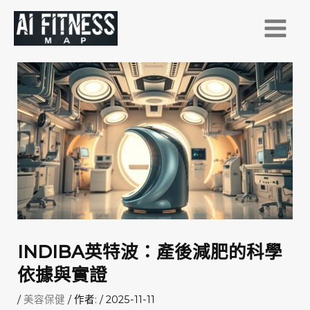
跳
至
主
要
內
容
INDIBA英特波：產後減肥的科學
依據與實證
/
美容保健
/ 作者:
/
2025-11-11