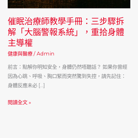
催眠治療師教學手冊：三步驟拆
解「大腦警報系統」，重拾身體
主導權
健康與醫療
/
Admin
前言：點解你明知安全，身體仍然唔聽話？ 如果你曾經
因為心跳、呼吸、胸口緊而突然驚到失控，請先記住：
身體反應未必 […]
催
閱讀全文 »
眠
治
療