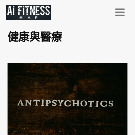
跳
至
主
要
健康與醫療
內
容