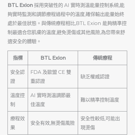
BTL Exion
採用突破性的 AI 實時測溫能量控制系統,能
夠實時監測和調節療程過程中的溫度,確保輸出能量始終
處於最佳狀態。與傳統療程相比,BTL Exion 能夠精準控
制最適合您肌膚的溫度,避免燙傷或其他風險,為您帶來舒
適安全的體驗。
指標
BTL Exion
傳統療程
安全認
FDA 及歐盟 CE 雙
缺乏權威認證
證
重認證
溫度控
AI 實時測溫調節最
難以精準控制溫度
制
佳溫度
療程效
安全性較低,可能出
安全有效,無燙傷風險
果
現燙傷