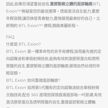
因此,如果您渴望重拾自信,
重塑緊緻立體的面部輪廓
,BTL
Exion™無疑是您的最佳選擇。透過激活自生能力,重塑
年輕容顏,讓您煥發青春魅力,盡情展現最美好的自己。立
即預約 BTL Exion™ 療程,開啟美麗新程。
FAQ
什麼是 BTL Exion?
BTL Exion 是一種革命性的非手術療程,採用最先進的定
向超聲波和單極射頻技術,能夠有效刺激膠原蛋白和透明
質酸的自生,重塑緊緻立體的面部輪廓,展現自然幼滑的年
輕容顏。
BTL Exion 如何重建面部輪廓?
BTL Exion 採用第5代獨有的定向超聲波結合單極射頻
交融技術,配合 360 度環迴探頭直達面部每一吋肌膚,有效
激活膠原蛋白及透明質酸的自生,重建面部緊緻立體輪