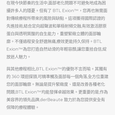
在現今快節奏的生活中,面部老化問題不可避免地成為困
擾許多人的隱憂。但有了 BTL Exion™，您再也無需面
對傳統療程所帶來的風險與缺點。這項獲得國際認證的
先進技術,結合定向超聲波和單極射頻交融,有效激活膠原
蛋白與透明質酸的自生能力，重塑緊緻立體的面部輪
廓。不僅過程安全舒適無痛,療效更能持久保持。BTL
Exion™為您打造自然幼滑的年輕容顏,讓您重拾自信,綻
放迷人魅力。
與其他療程相比,BTL Exion™的優勢不言而喻。其獨有
的 360 環迴探頭,可精準觸及面部每一個角落,全方位重建
您的面部輪廓。無論是提升緊緻度、還是改善各種老化
問題,BTL Exion™均能發揮卓越效果。更重要的是,作為
美容界的領先品牌,derBeaute 致力於為您提供安全有
保障的療程體驗。