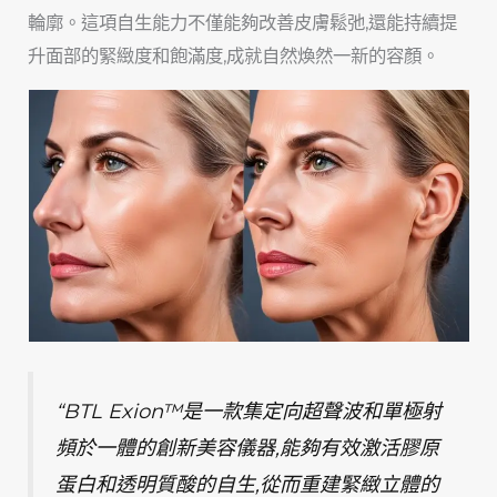
輪廓。這項自生能力不僅能夠改善皮膚鬆弛,還能持續提
升面部的緊緻度和飽滿度,成就自然煥然一新的容顏。
“BTL Exion™是一款集定向超聲波和單極射
頻於一體的創新美容儀器,能夠有效激活膠原
蛋白和透明質酸的自生,從而重建緊緻立體的