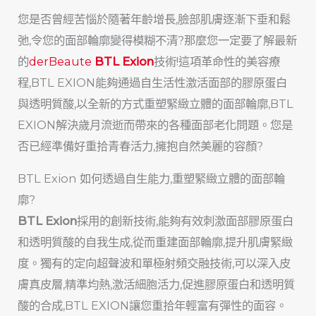
您是否曾經苦惱於隨著年齡增長,臉部肌膚逐漸下垂和鬆
弛,令您的面部輪廓變得模糊不清?那麼您一定要了解最新
的
derBeaute
BTL Exion
技術!這項革命性的美容療
程,BTL EXION能夠通過自生活性激活面部的膠原蛋白
與透明質酸,以全新的方式重塑緊緻立體的面部輪廓,BTL
EXION解決歲月流逝而帶來的各種面部老化問題。您是
否已經準備好重拾青春活力,擁抱自然美麗的容顏?
BTL Exion 如何透過自生能力,重塑緊緻立體的面部輪
廓?
BTL Exion
採用的創新技術,能夠有效刺激面部膠原蛋白
和透明質酸的自我生成,從而重建面部輪廓,提升肌膚緊緻
度。獨有的定向超聲波和單極射頻交融技術,可以深入皮
膚真皮層,精準均熱,激活細胞活力,促進膠原蛋白和透明質
酸的合成,BTL EXION讓您重拾年輕富有彈性的面容。