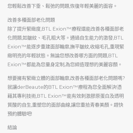
您輕鬆改善下垂、鬆弛的問題,恢復年輕美麗的面容。
改善多種面部老化問題
除了提升緊緻度,BTL Exion™療程還能改善各種面部老
化問題,如皺紋、毛孔粗大等。通過自生能力的激發,BTL
Exion™能逐步重建面部輪廓,撫平皺紋,收縮毛孔,重現緊
緻明亮的年輕狀態。無論您想改善哪方面的問題,BTL
Exion™都能為您量身定制,為您締造理想的美麗容顏。
想要擁有緊緻立體的面部輪廓,改善各種面部老化問題嗎?
就讓derBeaute的BTL Exion™療程為您全面解決!憑
藉其專利技術,BTL Exion™能有效刺激膠原蛋白及透明
質酸的自生,重塑您的面部曲線,讓您重拾青春美顏。趕快
預約體驗吧!
結論