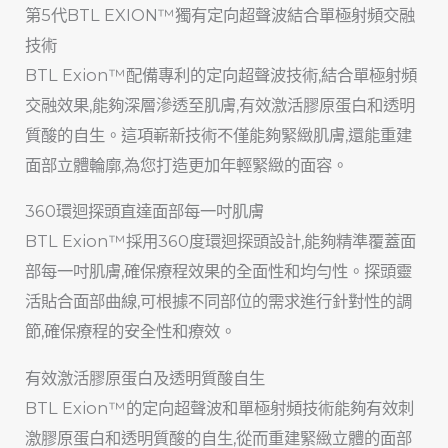
第5代BTL EXION™獨有定向超聲波結合單極射頻交融
技術
BTL Exion™配備專利的定向超聲波技術,結合單極射頻
交融效果,能夠深層滲透至肌膚,有效激活膠原蛋白和透明
質酸的自生。這項嶄新技術不僅能夠緊緻肌膚,還能重建
面部立體輪廓,為您打造更加年輕緊緻的面容。
360環迴探頭直達面部每一吋肌膚
BTL Exion™採用360度環迴探頭設計,能夠精準覆蓋面
部每一吋肌膚,確保療程效果的全面性和均勻性。探頭靈
活貼合面部曲線,可根據不同部位的需求進行針對性的調
節,確保療程的安全性和療效。
有效激活膠原蛋白及透明質酸自生
BTL Exion™的定向超聲波和單極射頻技術能夠有效刺
激膠原蛋白和透明質酸的自生,從而重建緊緻立體的面部