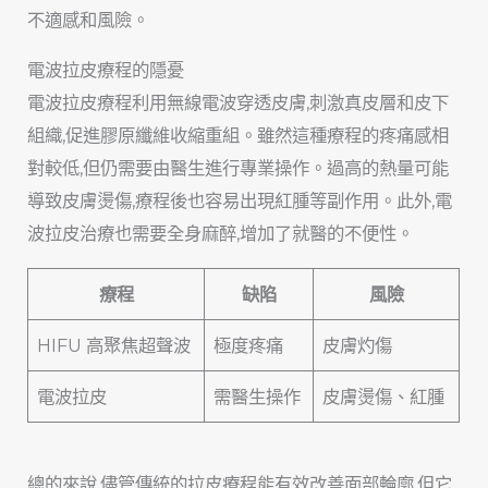
不適感和風險。
電波拉皮療程的隱憂
電波拉皮療程利用無線電波穿透皮膚,刺激真皮層和皮下
組織,促進膠原纖維收縮重組。雖然這種療程的疼痛感相
對較低,但仍需要由醫生進行專業操作。過高的熱量可能
導致皮膚燙傷,療程後也容易出現紅腫等副作用。此外,電
波拉皮治療也需要全身麻醉,增加了就醫的不便性。
療程
缺陷
風險
HIFU 高聚焦超聲波
極度疼痛
皮膚灼傷
電波拉皮
需醫生操作
皮膚燙傷、紅腫
總的來說,儘管傳統的拉皮療程能有效改善面部輪廓,但它