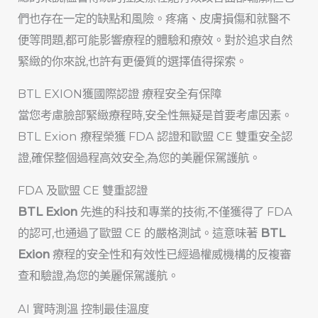
們也存在一定的缺點和風險。疼痛、皮膚損傷和就醫不
便等問題,都可能影響療程的體驗和療效。對於追求自然
緊緻的你來說,也許有更優質的選擇值得探索。
BTL EXION獲國際認證 療程安全有保障
當您考慮臉部緊緻療程時,安全性無疑是首要考慮因素。
BTL Exion 療程榮獲 FDA 認證和歐盟 CE 雙重安全認
證,確保整個過程高效安全,為您的美麗保駕護航。
FDA 及歐盟 CE 雙重認證
BTL Exion
先進的科技和專業的技術,不僅獲得了 FDA
的認可,也通過了歐盟 CE 的嚴格測試。這意味著
BTL
Exion
療程的安全性和有效性已經過權威機構的反複審
查和驗證,為您的美麗保駕護航。
AI 實時測溫 控制最佳溫度