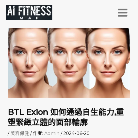
跳
至
主
要
內
容
BTL Exion 如何通過自生能力,重
塑緊緻立體的面部輪廓
/
美容保健
/ 作者:
Admin
/
2024-06-20