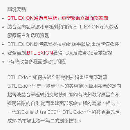
關鍵要點
BTL EXION通過自生能力重塑緊緻立體面部輪廓
結合定向超聲波和單極射頻技術,BTL EXION深入激活
膠原蛋白和透明質酸
BTL EXION即時感受提拉緊緻,撫平皺紋,重現飽滿彈性
安全無創,
BTL EXION
獲得FDA及歐盟CE雙重認證
v有效改善多種面部老化問題
BTL Exion 如何透過全新專利技術重建面部輪廓
BTL Exion™是一款革命性的美容儀器,採用嶄新的定向
超聲波結合單極射頻交融技術,能夠有效刺激膠原蛋白和
透明質酸的自生,從而重建面部緊緻立體的輪廓。相比上
一代的Exilis Ultra 360™,BTL Exion™科技更為先進
成熟,為市場上獨一無二的創新技術。