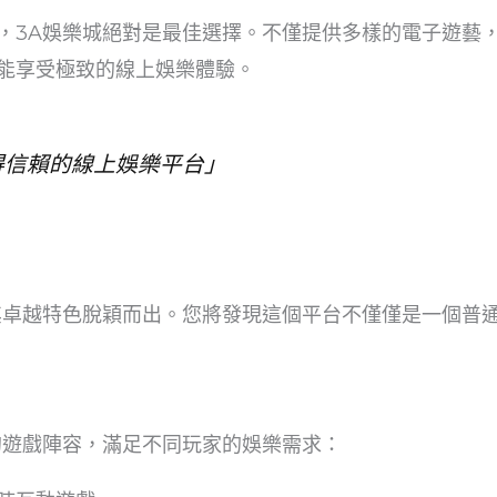
，3A娛樂城絕對是最佳選擇。不僅提供多樣的電子遊藝
能享受極致的線上娛樂體驗。
得信賴的線上娛樂平台」
其卓越特色脫穎而出。您將發現這個平台不僅僅是一個普
的遊戲陣容，滿足不同玩家的娛樂需求：