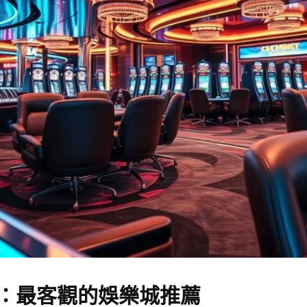
價：最客觀的娛樂城推薦