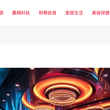
銷
數碼科技
財務投資
家居生活
美容保健