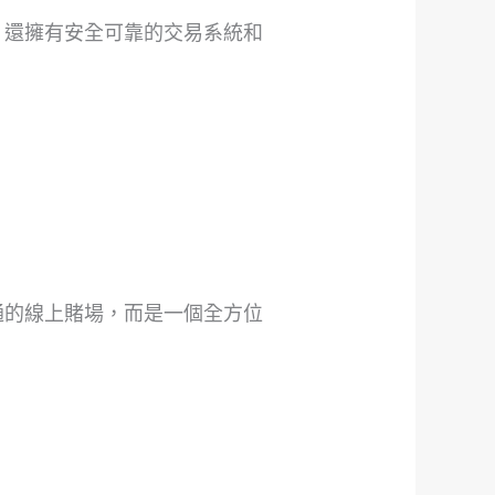
，還擁有安全可靠的交易系統和
通的線上賭場，而是一個全方位