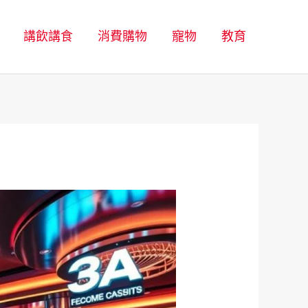
講飲講食
消費購物
寵物
教育