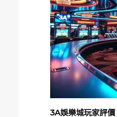
3A娛樂城玩家評