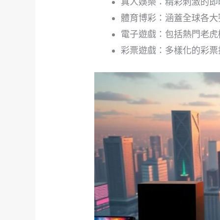
真人娛樂：精彩刺激的即
體育博彩：涵蓋全球各大
電子遊戲：包括熱門老虎
彩票遊戲：多樣化的彩票