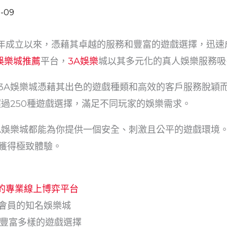
-09
5年成立以來，憑藉其卓越的服務和豐富的遊戲選擇，迅
娛樂城推薦
平台，
3A娛樂
城以其多元化的真人娛樂服務吸
3A娛樂城憑藉其出色的遊戲種類和高效的客戶服務脫穎
超過250種遊戲選擇，滿足不同玩家的娛樂需求。
A娛樂城都能為你提供一個安全、刺激且公平的遊戲環境。
獲得極致體驗。
年的專業線上博弈平台
萬會員的知名娛樂城
種豐富多樣的遊戲選擇