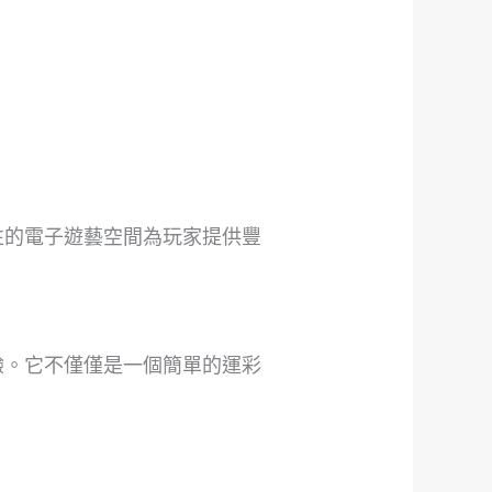
性的電子遊藝空間為玩家提供豐
驗。它不僅僅是一個簡單的運彩