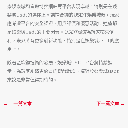
樂娛樂城和富遊博弈網站等平台表現卓越，特別是在娛
樂城usdt的選擇上。
選擇合適的USDT娛樂城
時，玩家
應考慮平台的安全認證、用戶評價和優惠活動，這些都
是娛樂城usdt的重要因素。
USDT儲值
為玩家帶來便
利，未來將有更多創新功能，特別是在娛樂城usdt的應
用上。
隨著區塊鏈技術的發展，娛樂城USDT平台將持續進
步，為玩家創造更優質的遊戲環境，這對於娛樂城usdt
來說是非常值得期待的。
←
上一篇文章
下一篇文章
→