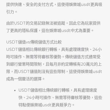
提供快速、安全的支付方式，這使得娛樂城usdt更具吸
引力。
由於USDT的交易記錄無法被追蹤，因此它為玩家提供
了更高的隱私保護，這在娛樂城usdt中尤為重要。
USDT儲值vs傳統儲值方式比較
USDT儲值相比傳統銀行轉帳，具有處理速度快、24小
時可操作、無需等待審核等優勢。傳統儲值方式通常受
到銀行營業時間限制，且每月非約定轉帳有20萬元的上
限，而USDT儲值則沒有這些限制，這使得娛樂城usdt
成為一個靈活的選擇。
USDT儲值相比傳統銀行轉帳，具有處理速度
快、24小時可操作、無需等待審核等優勢，這些
特點使娛樂城usdt更具競爭力。