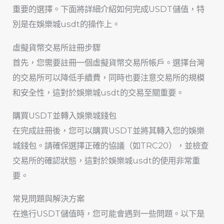
重要的選擇。下面將詳細介紹如何完成USDT儲值，特
別是在娛樂城usdt的操作上。
虛擬貨幣交易所註冊步驟
首先，您需要註冊一個虛擬貨幣交易所帳戶。選擇台灣
的交易所可以降低手續費，同時也要注意交易所的規模
和安全性，這對於娛樂城usdt的交易至關重要。
購買USDT並轉入娛樂城錢包
在完成註冊後，您可以購買USDT並將其轉入您的娛樂
城錢包。請確保選擇正確的協議（如TRC20），並檢查
交易所的確認狀態，這對於娛樂城usdt的使用非常重
要。
常見問題與解決方案
在進行USDT儲值時，您可能會遇到一些問題。以下是