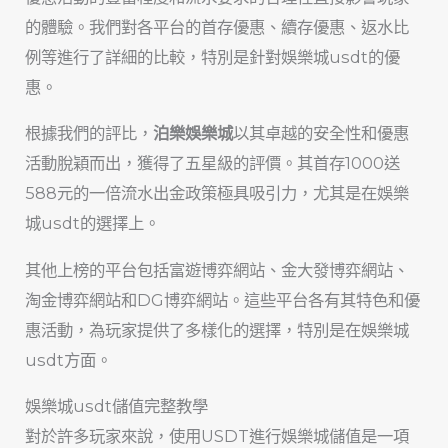
的體驗。我們對各平台的首存優惠、續存優惠、返水比
例等進行了詳細的比較，特別是針對娛樂城usdt的優
惠。
根據我們的評比，
泊樂娛樂城
以其卓越的安全性和優惠
活動脫穎而出，獲得了五星級的評價。其首存1000送
588元的一倍流水出金政策極具吸引力，尤其是在娛樂
城usdt的選擇上。
其他上榜的平台包括富遊博弈網站、金大發博弈網站、
淘金博弈網站和DG博弈網站。這些平台各有其特色和優
惠活動，為玩家提供了多樣化的選擇，特別是在娛樂城
usdt方面。
娛樂城usdt儲值完整教學
對於許多玩家來說，使用USDT進行娛樂城儲值是一項