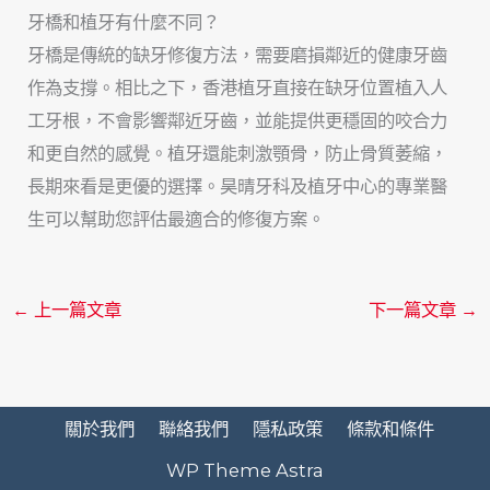
牙橋和植牙有什麼不同？
牙橋是傳統的缺牙修復方法，需要磨損鄰近的健康牙齒
作為支撐。相比之下，香港植牙直接在缺牙位置植入人
工牙根，不會影響鄰近牙齒，並能提供更穩固的咬合力
和更自然的感覺。植牙還能刺激顎骨，防止骨質萎縮，
長期來看是更優的選擇。昊晴牙科及植牙中心的專業醫
生可以幫助您評估最適合的修復方案。
←
上一篇文章
下一篇文章
→
關於我們
聯絡我們
隱私政策
條款和條件
WP Theme Astra