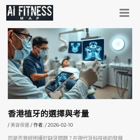
跳
至
主
要
內
容
香港植牙的選擇與考量
/
美容保健
/ 作者:
/
2026-02-10
您是否曾經困擾於缺牙問題？在現代牙科技術的發展