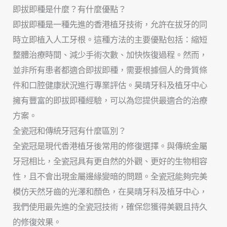
即拔即種是什麼？有什麼優點？
即拔即種是一種先進的香港植牙技術，允許在拔牙的同
時立即植入人工牙根。這種方法的主要優點包括：縮短
整體治療時間、減少手術次數、加快恢復過程。然而，
並非所有患者都適合即拔即種，需要根據個人的骨質條
件和口腔健康狀況進行專業評估。昊晴牙科及植牙中心
擁有豐富的即拔即種經驗，可以為您提供最適合的治療
方案。
全瓷冠和傳統牙冠有什麼區別？
全瓷冠是現代香港植牙後常用的修復選擇。與傳統金屬
牙冠相比，全瓷冠具有更自然的外觀、更好的生物相容
性，且不會出現金屬邊緣變暗的問題。全瓷冠能夠完美
模仿天然牙齒的光澤和顏色，在昊晴牙科及植牙中心，
我們使用最先進的全瓷冠技術，確保您獲得美觀且持久
的修復效果。