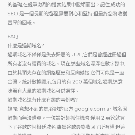
的基礎,在競爭激烈的搜索結果中脫穎而出。記住,成功的
SEO 是一個長期的過程,需要耐心和堅持,但最終您將收獲
豐厚的回報。
FAQ
什麼是過期域名?
過期域名不僅僅是失去歸屬的 URL,它們是曾經註冊過但
所有者沒有續費的域名。現在,這些域名漂浮在數字醚中,
由於其預先存在的網絡歷史和反向鏈接,它們可能是一座
金礦。統計數據顯示,每月約有 200 萬個域名過期,這意
味著有大量的過期域名可供選擇。
過期域名還有什麼有趣的事例嗎?
趣聞: 意想不到的是,谷歌的官方 google.com.ar 域名因
過期而無法購買。一位設計師抓住機會,僅用 2 英鎊就買
下了谷歌的阿根廷域名!雖然谷歌最終收回了所有權,但這