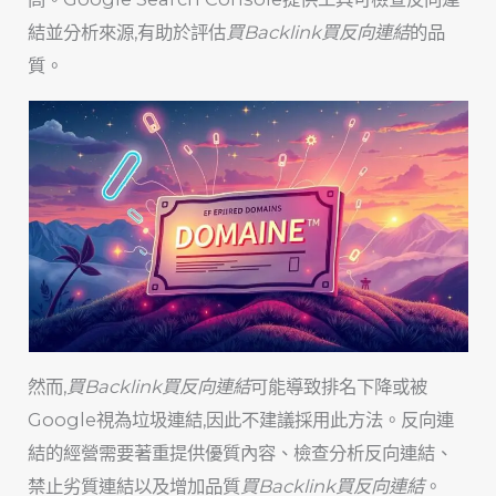
結並分析來源,有助於評估
買Backlink買反向連結
的品
質。
然而,
買Backlink買反向連結
可能導致排名下降或被
Google視為垃圾連結,因此不建議採用此方法。反向連
結的經營需要著重提供優質內容、檢查分析反向連結、
禁止劣質連結以及增加品質
買Backlink買反向連結
。