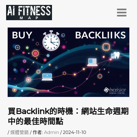
跳
至
主
要
內
容
買Backlink的時機：網站生命週期
中的最佳時間點
/
媒體營銷
/ 作者:
Admin
/
2024-11-10