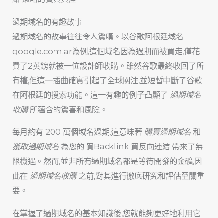
過期域名的有趣故事
過期域名的故事往往令人驚嘆。以谷歌阿根廷域名
google.com.ar為例,這個域名因為過期而被買走,僅花
費了2英鎊就被一位設計師收購。雖然谷歌最終收回了所
有權,但這一插曲確實引起了全球關注,並短暫中斷了谷歌
在阿根廷的搜索功能。這一有趣的例子凸顯了
過期域名
收購
所蘊含的驚喜和風險。
每月約有 200 萬個域名過期,這意味著
購買過期域名
和
獲取過期域名
為您的 買Backlink 買反向連結 帶來了無
限機遇。然而,並非所有過期域名都是等待開發的金礦,因
此在
過期域名收購
之前,對其進行徹底研究和評估至關重
要。
在掌握了過期域名的基本知識後,您就能夠更好地利用它