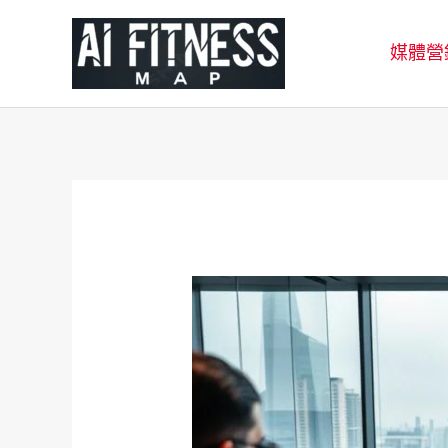
跳
至
媒體營
主
要
內
容