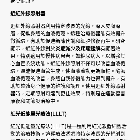
身心健康。
近紅外線照射器
近紅外線照射器利用特定波長的光線，深入皮膚深
層，促進身體的血液循環。這種治療儀器能有效提升
微循環，有助於促進新陳代謝和細胞修復再生。研究
顯示，近紅外線對於
炎症減少及疼痛緩解
有顯著效
果，特別適用於慢性病患者，如糖尿病人，以增強其
心血管系統功能。近紅外線照射不僅可以改善血液循
環，還能促進血管生成，使血液流動更為順暢。隨著
血液循環的改善，身體自我修復能力也得到提升，有
助於整體身心健康的維護和調理。使用近紅外線照射
器時，定期照射可達到更佳效果，特別是在運動傷害
康復和關節炎治療中。
紅光低能量光療法(LLLT)
紅光低能量光療法(LLLT)是一種利用紅光激發細胞活
動的治療技術。這種療法透過將特定波長的光輻射到