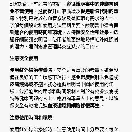
計和功能上可能有所不同，
遵循說明書中的建議可避
免不當使用
，進而提升血液循環及
促進新陳代謝的效
果
。特別是對於心血管系統及微循環有需求的人士，
了解每個設定和使用方法至關重要。說明書中還會
提
到適合的使用時間和環境
，以
保障安全性和效果
。透
過仔細閱讀說明書，使用者能更好地發揮紅外線照射
的潛力，達到疼痛管理與炎症減少的目的。
注意安全使用
使用
紅外線治療儀
時，安全是最重要的考量。確保設
備在良好的工作狀態下運行，避免
過度照射
以免造成
皮膚燒傷或不適
。務必遵循說明書中關於使用的建
議，包括適當的距離和時間限制。對於有皮膚疾病或
特殊健康問題的人士，應咨詢專業人士的意見，以確
保安全有效地促進
血液循環和細胞修復再生
。
注意使用時間和環境
使用紅外線治療儀時，注意使用時間十分重要。每次