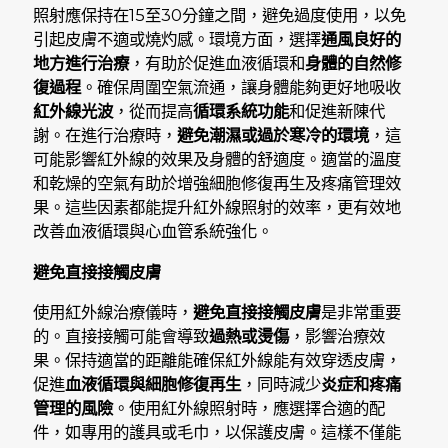
照射應保持在15至30分鐘之間，避免過度使用，以免
引起皮膚不適或燒灼感。環境方面，選擇
通風良好的
地方進行治療
，有助於促進血液循環和
身體的自然修
復過程
。確保周圍空氣流通，讓身體能夠更好地吸收
紅外線光波
，從而提高
循環系統功能
和促進新陳代
謝。在進行治療時，
避免潮濕或過於寒冷的環境
，這
可能影響紅外線的效果及身體的舒適度。適當的溫度
和乾燥的空氣有助於增強細胞修復再生及疼痛管理效
果。這些因素都能提升紅外線照射的效率，更有效地
改善血液循環與心血管系統強化。
避免直接接觸皮膚
使用紅外線治療儀時，
避免直接接觸皮膚
是非常重要
的。直接接觸可能會導致
過熱或燙傷
，影響治療效
果。保持適當的距離能確保紅外線能有效穿透皮膚，
促進
血液循環與細胞修復再生
，同時減少
炎症和疼痛
管理的風險
。使用紅外線照射時，應選擇合適的配
件，如專用的護具或毛巾，以保護皮膚。這樣不僅能