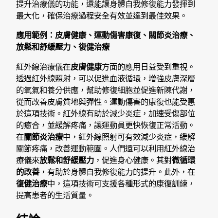
提升治療儀的功能，還能讓身體自我修復能力發揮到
最大化，確保治療過程安全有效並達到最佳效果。
應用範例：皮膚健康、運動傷害康復、關節炎治療、
放鬆和舒緩壓力、復健治療
紅外線治療儀在
皮膚健康
方面的應用日益受到重視。
透過紅外線照射，可以促進血液循環，增強皮膚深層
的氧氣和養分供應，幫助修復細胞並促進新陳代謝，
從而改善皮膚質地與彈性。運動傷害的康復也能受惠
於這項技術。紅外線有助於減少炎症，加速受傷部位
的癒合，並緩解疼痛，讓運動員更快恢復正常活動。
在
關節炎治療
中，紅外線照射可有效減少炎症，緩解
關節疼痛，改善運動範圍。人們還可以利用紅外線治
療儀來
放鬆和舒緩壓力
，促進身心健康。其對
微循環
的改善
，有助於身體自我修復能力的提升。此外，在
復健治療
中，這項技術可支援各種形式的康復訓練，
提高患者的生活質量。