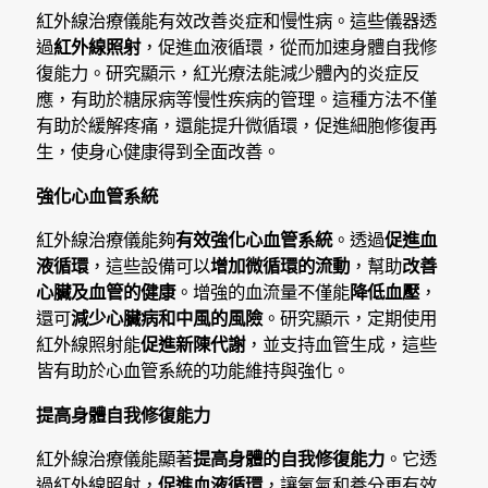
紅外線治療儀能有效改善炎症和慢性病。這些儀器透
過
紅外線照射
，促進血液循環，從而加速身體自我修
復能力。研究顯示，紅光療法能減少體內的炎症反
應，有助於糖尿病等慢性疾病的管理。這種方法不僅
有助於緩解疼痛，還能提升微循環，促進細胞修復再
生，使身心健康得到全面改善。
強化心血管系統
紅外線治療儀能夠
有效強化心血管系統
。透過
促進血
液循環
，這些設備可以
增加微循環的流動
，幫助
改善
心臟及血管的健康
。增強的血流量不僅能
降低血壓
，
還可
減少心臟病和中風的風險
。研究顯示，定期使用
紅外線照射能
促進新陳代謝
，並支持血管生成，這些
皆有助於心血管系統的功能維持與強化。
提高身體自我修復能力
紅外線治療儀能顯著
提高身體的自我修復能力
。它透
過紅外線照射，
促進血液循環
，讓氧氣和養分更有效