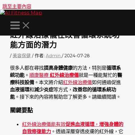
跳至主要內容
紅外線治療儀在改善循環系統功
能方面的潛力
/
美容保健
/ 作者:
Admin
/
2024-07-28
很多人都在尋找
提高身體健康
的方法，特別是
循環系
統功能
。
順康醫療
紅外線治療儀
就是一種能幫忙的
醫
療科技設備
。本文將介紹
紅外線治療儀
如何通過促進
血液循環
和
減少炎症
等方式，
改善您的循環系統功
能
。接下來的內容將幫助您了解更多。請繼續閱讀。
關鍵要點
紅外線治療儀能有效
促進血液循環
，
增強身體的
自我修復能力
。透過深層穿透皮膚的紅外線，它