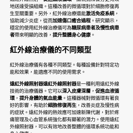
地送達受損組織。這種改善的微循環對於細胞修復再
生至關重要。另外，紅外線治療還能
激活免疫系統
，
協助減少炎症，從而
加速傷口癒合過程
。研究顯示，
穩定的使用紅外線治療儀可為
糖尿病患者及慢性病患
者
帶來明顯的改善，
提升整體身心健康
。
紅外線治療儀的不同類型
紅外線治療儀有各種不同類型。每種設備針對特定功
能和效果，能適應不同的使用需求。
遠紅外線照射器
遠紅外線照射器
是一種利用遠紅外線
技術的治療儀器。它可以
深入皮膚深層
，
促進血液循
環
，
提升身體的氣血能量
。這種器械對微循環有著良
好的影響，有助於
細胞修復再生
，改善炎症及慢性病
的症狀。遠紅外線的熱效應可加速新陳代謝，對於疼
痛管理及心血管系統強化都有顯著的潛力。使用遠紅
外線照射器，可以有效地改善整體的循環系統功能和