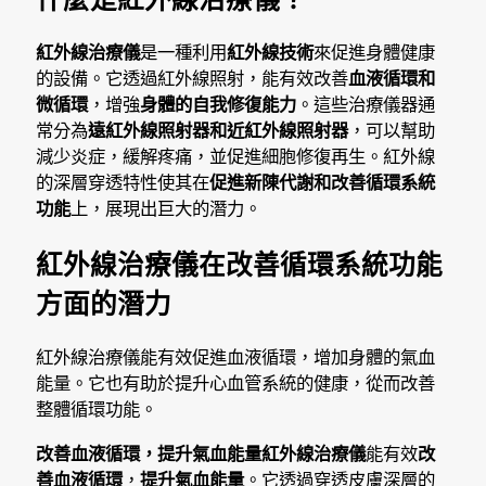
紅外線治療儀
是一種利用
紅外線技術
來促進身體健康
的設備。它透過紅外線照射，能有效改善
血液循環和
微循環
，增強
身體的自我修復能力
。這些治療儀器通
常分為
遠紅外線照射器和近紅外線照射器
，可以幫助
減少炎症，緩解疼痛，並促進細胞修復再生。紅外線
的深層穿透特性使其在
促進新陳代謝和改善循環系統
功能
上，展現出巨大的潛力。
紅外線治療儀在改善循環系統功能
方面的潛力
紅外線治療儀能有效促進血液循環，增加身體的氣血
能量。它也有助於提升心血管系統的健康，從而改善
整體循環功能。
改善血液循環，提升氣血能量
紅外線治療儀
能有效
改
善血液循環
，
提升氣血能量
。它透過穿透皮膚深層的