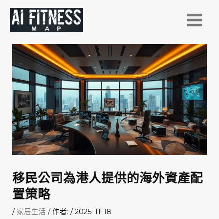
跳
至
主
要
內
容
移民公司為港人提供的海外資產配
置策略
/
家居生活
/ 作者:
/
2025-11-18