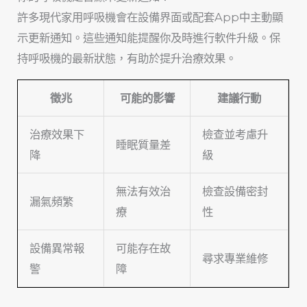
許多現代家用呼吸機會在設備界面或配套App中主動顯
示更新通知。這些通知能提醒你及時進行軟件升級。保
持呼吸機的最新狀態，有助於提升治療效果。
徵兆
可能的影響
建議行動
治療效果下
檢查並考慮升
睡眠質量差
降
級
無法有效治
檢查設備密封
漏氣頻繁
療
性
設備異常報
可能存在故
尋求專業維修
警
障