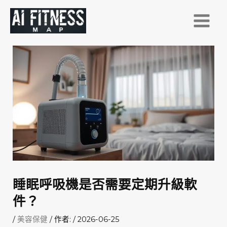
跳
至
主
要
內
容
睡眠呼吸機是否需要定期升級軟
件？
/
美容保健
/ 作者:
/
2026-06-25