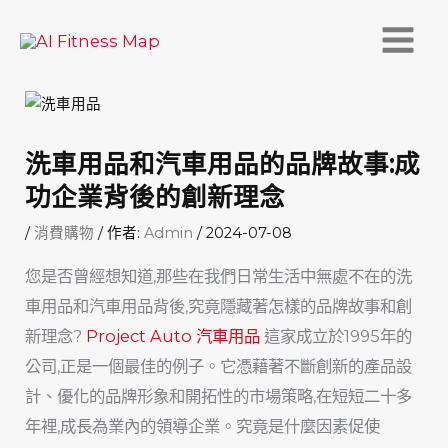
跳
至
主
要
內
洗車用品和汽車用品的品牌故事:成
容
功企業背後的創新理念
/
消費購物
/ 作者:
Admin
/
2024-07-08
您是否曾經想知道,那些在我們日常生活中無處不在的洗
車用品和汽車用品背後,究竟隱藏著怎樣的品牌故事和創
新理念?
Project Auto 汽車用品
這家成立於1995年的
公司,正是一個最佳的例子。它憑藉著不斷創新的產品設
計、優化的品牌形象和開拓性的市場策略,在短短二十多
年裡,成長為業內的領導企業。究竟是什麼因素促使