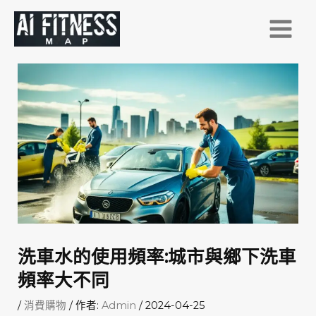
跳
至
主
要
內
容
洗車水的使用頻率:城市與鄉下洗車
頻率大不同
/
消費購物
/ 作者:
Admin
/
2024-04-25