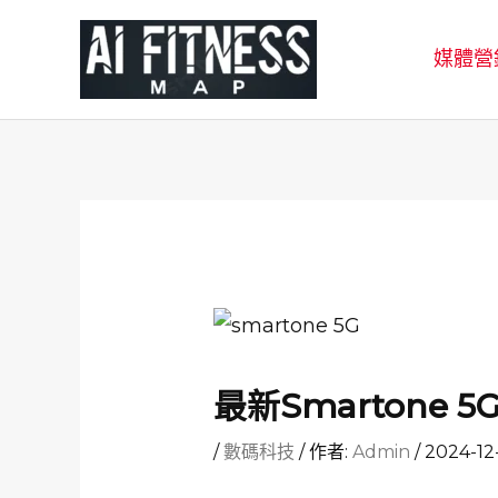
跳
至
媒體營
主
要
內
容
最新Smartone
/
數碼科技
/ 作者:
Admin
/
2024-12