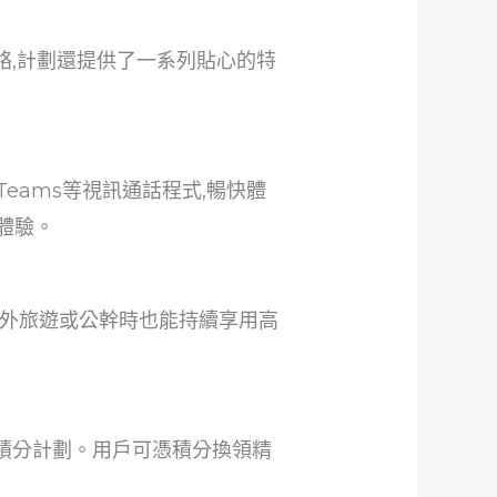
G 網絡,計劃還提供了一系列貼心的特
eams等視訊通話程式,暢快體
體驗。
你出外旅遊或公幹時也能持續享用高
int積分計劃。用戶可憑積分換領精