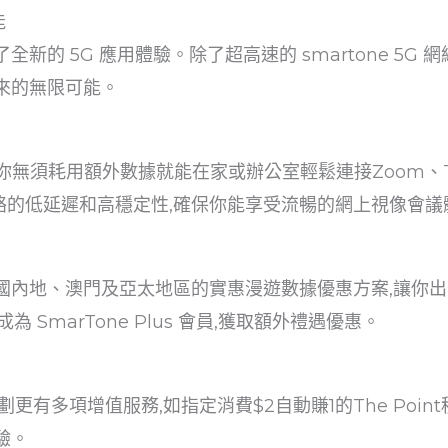
能
帶來了全新的 5G 應用體驗。除了超高速的 smartone 5
帶來的無限可能。
讓你無須耗用額外數據就能在家或辦公室輕鬆連接Zoom、T
網絡的低延遲和高穩定性,確保你能享受流暢的網上視像會議
供覆蓋中國內地、澳門及亞太地區的實惠漫遊數據優惠方案,讓
可成為 SmarTone Plus 會員,獲取額外禮遇優惠。
G 計劃更有多項增值服務,如指定消費$2自動賺1的The Po
驗。