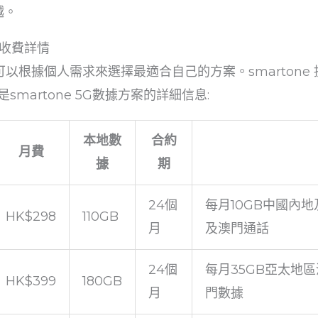
越。
計劃收費詳情
,你可以根據個人需求來選擇最適合自己的方案。smartone
martone 5G數據方案的詳細信息:
本地數
合約
月費
據
期
24個
每月10GB中國內地
HK$298
110GB
月
及澳門通話
24個
每月35GB亞太地區
HK$399
180GB
月
門數據