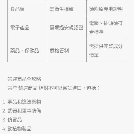
食品類
需衛生檢驗
須附原產地證明
電壓、插頭須符
電子產品
需通過安規認證
合標準
需提供完整成分
藥品、保健品
嚴格管制
清單
禁運商品全攻略
某些 禁運商品 絕對不可以嘗試進口，包括：
毒品和違法藥物
武器和軍事裝備
仿冒品
動植物製品