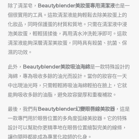
除了清潔皂，
Beautyblender美妝蛋專用清潔液
也是一
個很實用的工具。這款清潔液能夠輕鬆去除美妝蛋上的
化妝品，同時保護蛋的材質和質地。只需在清潔液中浸
泡美妝蛋，輕輕搓揉後，再用清水沖洗乾淨即可。這款
清潔液能夠深層清潔美妝蛋，同時具有殺菌、抗菌、保
濕的功效。
此外，
Beautyblender美妝吸油海綿
是一款特殊設計的
海綿，專為吸收多餘的油光而設計。當你的妝容在一天
中出現油光時，只需輕輕將吸油海綿輕拍在臉上，它就
能夠吸收多餘的油脂，避免妝容變厚和重複補妝。
最後，我們有
Beautyblender幻變眼唇線美妝器
，這是
一款專門用於眼唇位置的多角度弧線美妝器。它的特殊
設計可以幫助你更精準地在眼唇位置繪製完美的線條，
讓你隨時都能成為專業化妝師的化身。