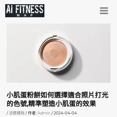
跳
至
主
要
內
容
小肌蛋粉餅如何選擇適合照片打光
的色號,精準塑造小肌蛋的效果
/
消費購物
/ 作者:
Admin
/
2024-04-04