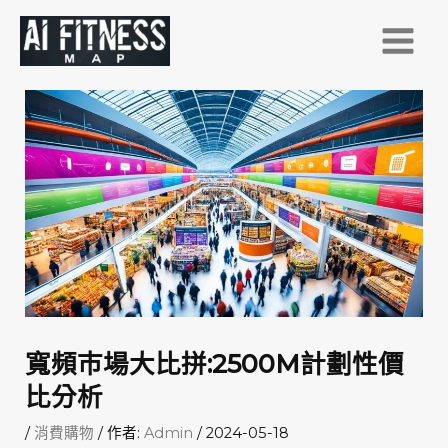
跳
至
主
要
內
容
寬頻巿場大比拼:2500M計劃性價
比分析
/
消費購物
/ 作者:
Admin
/
2024-05-18