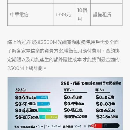
18個
中華電信
1399元
設備租賃
月
綜上所述,在選擇2500M光纖寬頻服務時,用戶需要全面
了解各家電信商的資費方案,權衡每月應付費用、合約綁
定期限以及可能產生的額外隱性成本,才能找到最合適的
2500M上網計劃。