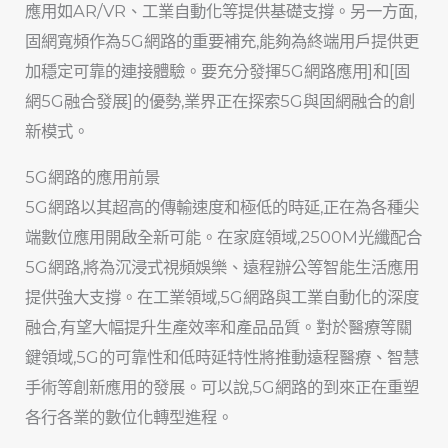
應用如AR/VR、工業自動化等提供基礎支撐。另一方面,
固網寬頻作為5G網路的重要補充,能夠為終端用戶提供更
加穩定可靠的連接體驗。要充分發揮5G網路應用]和[固
網5G融合發展]的優勢,業界正在探索5G與固網融合的創
新模式。
5G網路的應用前景
5G網路以其超高的傳輸速度和極低的時延,正在為各種尖
端數位應用開啟全新可能。在家庭領域,2500M光纖配合
5G網路,將為沉浸式視頻娛樂、遠程辦公等智能生活應用
提供強大支撐。在工業領域,5G網路與工業自動化的深度
融合,有望大幅提升生產效率和產品品質。對於醫療等關
鍵領域,5G的可靠性和低時延特性將推動遠程醫療、智慧
手術等創新應用的發展。可以說,5G網路的到來正在重塑
各行各業的數位化轉型進程。