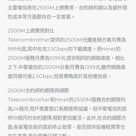
主要電信商在2500M上網費用、合約綁約期以及額外隱
性成本等方面都存在一定差異。
2500M上網費用對比
Telecombrother提供的2500M光纖寬頻方案月費為
999元起,其中包含2.5Gbps的下載速度。而Hinet的
2500M服務月費為1099元,提供相同的網路速度。相比
之下,中華電信的2500M計劃月費為1399元,雖然網路速
度同樣可達2.5Gbps,但資費略高於其他電信商。
2500M合約綁約期限與細節
Telecombrother和Hinet的2500M服務合約期限均
為24個月,用戶需要簽訂長期使用協議。但中華電信則提
供18個月的合約選擇,相對更加靈活。此外,在合約細節方
面,各家電信商的提前終止政策、是否提供設備租賃等也
存在差異,用戶需要仔細了解。