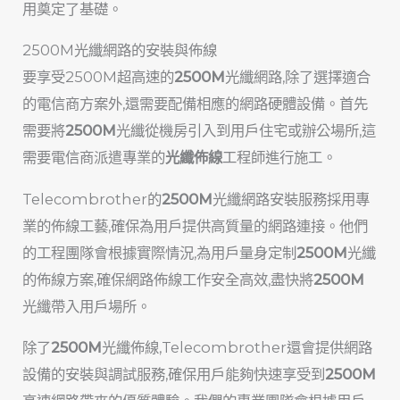
用奠定了基礎。
2500M光纖網路的安裝與佈線
要享受2500M超高速的
2500M
光纖網路,除了選擇適合
的電信商方案外,還需要配備相應的網路硬體設備。首先
需要將
2500M
光纖從機房引入到用戶住宅或辦公場所,這
需要電信商派遣專業的
光纖佈線
工程師進行施工。
Telecombrother的
2500M
光纖網路安裝服務採用專
業的佈線工藝,確保為用戶提供高質量的網路連接。他們
的工程團隊會根據實際情況,為用戶量身定制
2500M
光纖
的佈線方案,確保網路佈線工作安全高效,盡快將
2500M
光纖帶入用戶場所。
除了
2500M
光纖佈線,Telecombrother還會提供網路
設備的安裝與調試服務,確保用戶能夠快速享受到
2500M