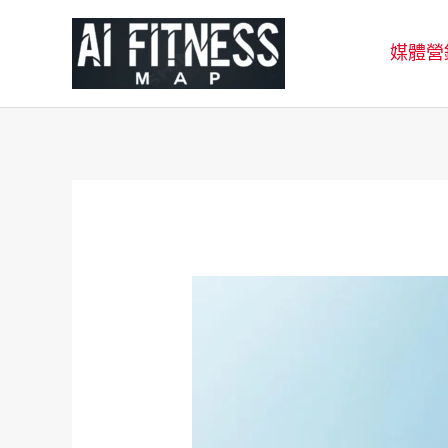
跳
至
媒體營
主
要
內
容