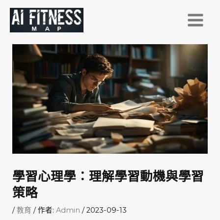
跳
至
主
要
內
容
學習心理學：理解學習動機與學習
策略
/
教育
/ 作者:
Admin
/
2023-09-13