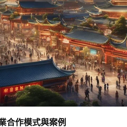
產業合作模式與案例