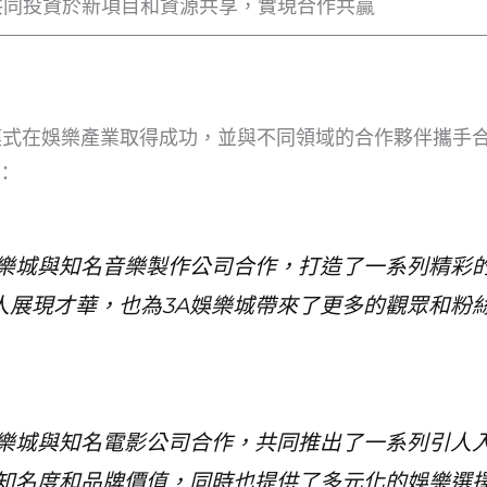
共同投資於新項目和資源共享，實現合作共贏
模式在娛樂產業取得成功，並與不同領域的合作夥伴攜手
：
娛樂城與知名音樂製作公司合作，打造了一系列精彩
人展現才華，也為3A娛樂城帶來了更多的觀眾和粉
娛樂城與知名電影公司合作，共同推出了一系列引人
的知名度和品牌價值，同時也提供了多元化的娛樂選