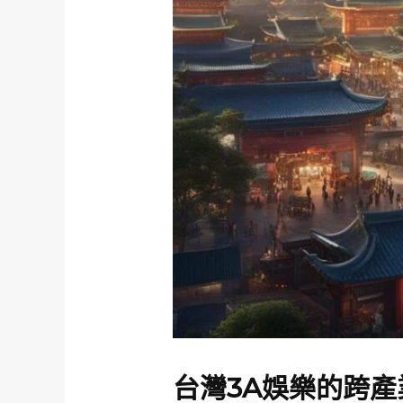
台灣3A娛樂的跨