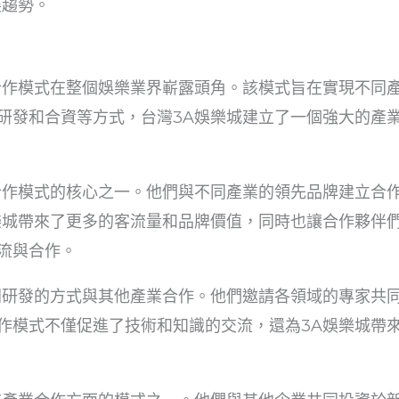
展趨勢。
合作模式在整個娛樂業界嶄露頭角。該模式旨在實現不同
研發和合資等方式，台灣3A娛樂城建立了一個強大的產
合作模式的核心之一。他們與不同產業的領先品牌建立合
樂城帶來了更多的客流量和品牌價值，同時也讓合作夥伴
流與合作。
同研發的方式與其他產業合作。他們邀請各領域的專家共
作模式不僅促進了技術和知識的交流，還為3A娛樂城帶