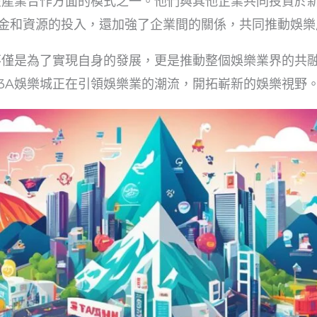
在產業合作方面的模式之一。他們與其他企業共同投資於
金和資源的投入，還加強了企業間的關係，共同推動娛樂
不僅是為了實現自身的發展，更是推動整個娛樂業界的共
3A娛樂城正在引領娛樂業的潮流，開拓嶄新的娛樂視野