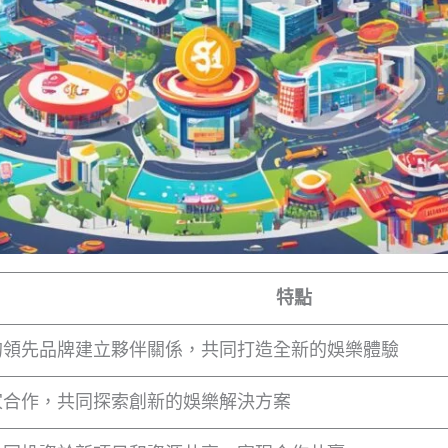
特點
的領先品牌建立夥伴關係，共同打造全新的娛樂體驗
家合作，共同探索創新的娛樂解決方案