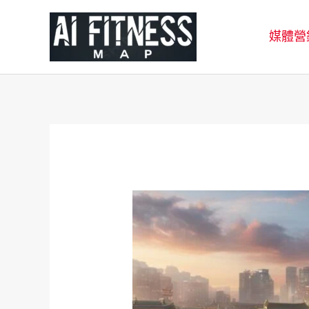
跳
至
媒體營
主
要
內
容