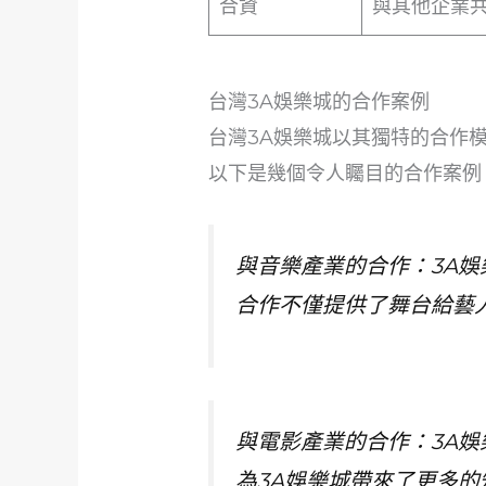
合資
與其他企業
台灣3A娛樂城的合作案例
台灣3A娛樂城以其獨特的合作
以下是幾個令人矚目的合作案例
與音樂產業的合作：3A
合作不僅提供了舞台給藝
與電影產業的合作：3A
為3A娛樂城帶來了更多