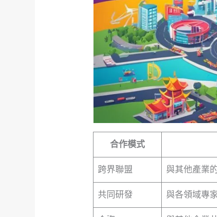
合作模式
跨界聯盟
與其他產業
共同研發
與各領域專