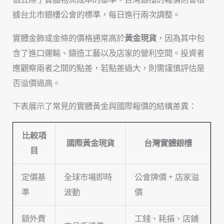
據台北市銀樓公會的標準，每日進行兩次調整。
實體金飾或金條的價格通常高於
黃金現貨
，因為其中包
含了進口運輸、鑄造工藝以及店家的營利空間。投資者
應觀察兩者之間的點差，若點差過大，則需謹慎評估是
否溢價過高。
下表展示了常見的實體黃金與國際報價的結構差異：
比較項
國際黃金現貨
台灣實體銀樓
目
定價基
全球市場即時
公會牌價 + 店家溢
準
波動
價
額外費
工錢、耗損、店鋪