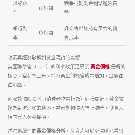
地緣政
戰爭或動亂會刺激避險買
正相關
治
盤
銀行利
升息會增加持有黃金的機
負相關
率
會成本
政策與經濟數據對黄金現貨的影響
美國聯準會（Fed）的利率政策是專業
黃金價格
分析
的
核心。當利率上升，持有黃金的機會成本增加，金價往
往承壓。
通膨數據如 CPI（消費者物價指數）同樣關鍵。黃金被
視為對抗通膨的利器，當預期物價大幅上漲時，投資人
傾向買入黃金保值。
透過系統性的
黃金價格分析
，投資人可以更清晰地看出