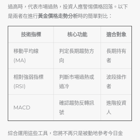
過高時，代表市場過熱，投資人應警惕價格回落。以下
是兩者在進行
黃金價格走勢分析
時的簡單對比：
技術指標
核心功能
適合對象
移動平均線
判定長期趨勢方
長期持有
(MA)
向
者
相對強弱指標
判斷市場過熱或
波段操作
(RSI)
過冷
者
確認趨勢反轉訊
進階投資
MACD
號
人
綜合運用這些工具，您將不再只是被動地參考今日金