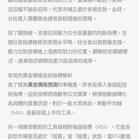
且回檔不破前低時，代表市場正處於多頭走勢。此時，
分批買入實體黃金通常是較穩健的策略。
除了趨勢線，支撐位與壓力位也是重要的判斷指標。支
撐位是指價格跌到某個水平時，往往會出現買盤支撐。
壓力位則是價格上漲遇到阻力的位置。
觀察這些關鍵價
位，能幫助您避開在壓力區追高的風險。
常見的黃金價格技術指標解析
為了提高
黃金價格預測
的準確度，許多投資人會搭配技
術指標。這些指標透過數學公式運算，將價格數據轉化
為具體的買賣訊號。對於一般大眾來說，移動平均線
（MA）是最容易上手的工具。
另一項廣受歡迎的工具是相對強弱指標（RSI）。它能告
訴您市場是否處於「超買」或「超賣」狀態。當RSI數值