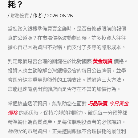
耗？
/
財務投資
/ 作者:
/
2026-06-26
當您踏入銀樓準備買賣金飾時，是否曾懷疑眼前的報價
真的公道嗎？在市場價格波動劇烈時，許多投資人往往
擔心自己因為資訊不對稱，而支付了多餘的隱形成本。
判定報價是否合理的關鍵在於
比對國際
黃金現貨
價格
。
投資人應主動瞭解台灣銀樓公會的每日公告牌價，並學
會區分純金重量與額外的工錢支出。透過這三大方法，
您能迅速識別出實體店面是否存在不當的加價行為。
掌握這些透明資訊，能幫助您在面對
巧品珠寶
今日黃金
價格
的起伏時，保持冷靜的判斷力。確保每一分預算都
精準轉化為實質資產，是每位聰明投資者的必修課題。
透明化
的市場資訊，正是避開銀樓不合理損耗的最佳利