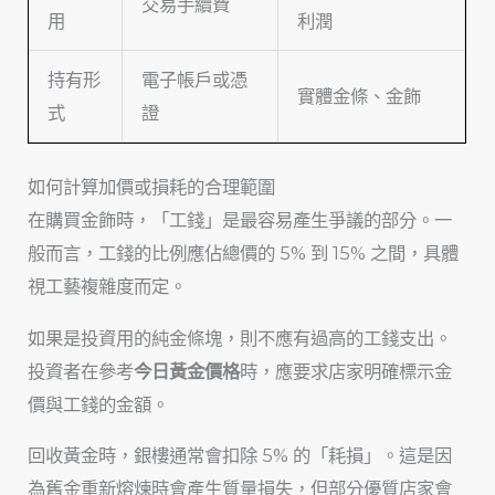
交易手續費
用
利潤
持有形
電子帳戶或憑
實體金條、金飾
式
證
如何計算加價或損耗的合理範圍
在購買金飾時，「工錢」是最容易產生爭議的部分。一
般而言，工錢的比例應佔總價的 5% 到 15% 之間，具體
視工藝複雜度而定。
如果是投資用的純金條塊，則不應有過高的工錢支出。
投資者在參考
今日黃金價格
時，應要求店家明確標示金
價與工錢的金額。
回收黃金時，銀樓通常會扣除 5% 的「耗損」。這是因
為舊金重新熔煉時會產生質量損失，但部分優質店家會